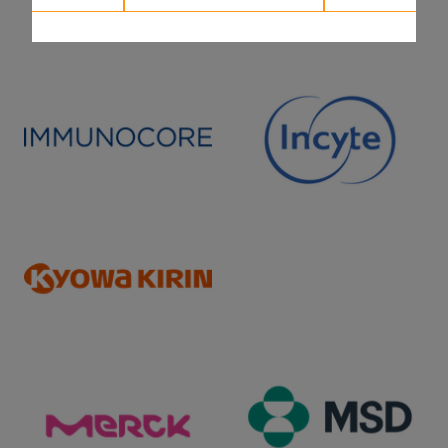
Inhalt noch in Bearbeitung
Kontraindikationen
Inhalt noch in Bearbeitung
Potenzielle unerwünschte
Arzneimittelwirkungen (Auswahl, nicht nach
Häufigkeit geordnet, in meisten Fällen keine
Kausalität nachgewiesen)
Inhalt noch in Bearbeitung
Wechselwirkungen/ Interaktionen
Inhalt noch in Bearbeitung
Besondere Hinweise/ Warnhinweise
Inhalt noch in Bearbeitung