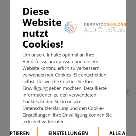
Kontrollintervalle und Kontrollmaßnahmen
Diese
Inhalt noch in Bearbeitung
Verfügbar als mobile App
Website
Dosierung/ Verabreichung
nutzt
Inhalt noch in Bearbeitung
Cookies!
Anwendung/ Empfehlungen
Mit freundlicher Unterstützung
Um unsere Inhalte optimal an Ihre
Bedürfnisse anzupassen und unsere
Inhalt noch in Bearbeitung
Website kontinuierlich zu verbessern,
verwenden wir Cookies. Sie entscheiden
Dosismodifikationen (Alter, eingeschränkte
selbst, für welche Cookies Sie Ihre
Leber- und/oder Nierenfunktion, Zweittumore)
Einwilligung geben möchten. Detaillierte
Informationen zu den verwendeten
Inhalt noch in Bearbeitung
Cookies finden Sie in unserer
Datenschutzerklärung und den Cookie-
Unterbrechung/ Dosismodifikation bei UAW
Einstellungen. Ihre Einwilligung können Sie
jederzeit widerrufen.
Inhalt noch in Bearbeitung
AKZEPTIEREN
EINSTELLUNGEN
ALLE ABL
Dauer der Behandlung/ Therapieabbruch