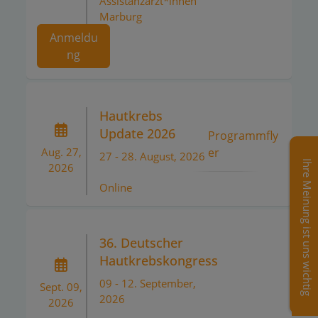
Assistanzärzt*innen
Marburg
Anmeldu
ng
Hautkrebs
Update 2026
Programmfly
er
Aug. 27,
27 - 28. August, 2026
Ihre Meinung ist uns wichtig
2026
Online
36. Deutscher
Hautkrebskongress
09 - 12. September,
Sept. 09,
2026
2026