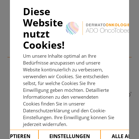
Na, K, Ca, Differential-Blutbild, GOT, GPT, gGT, AP,
Diese
Bilirubin, Kreatinin, Creatinkinase, Troponin T,
Verfügbar als mobile App
Website
proBNP, Lipase, Glucose, HBA1c, TSH, fT3, fT4,
Cortisol, Hepatitisserologie
nutzt
Kontrollintervalle und Kontrollmaßnahmen
Cookies!
Vor jeder Gabe: Na, K, Ca, Differential-Blutbild, GOP,
Mit freundlicher Unterstützung
Um unsere Inhalte optimal an Ihre
GPT, gGT, AP, Bilirubin, Kreatinin, Creatinkinase,
Bedürfnisse anzupassen und unsere
Glucose, TSH. Weitere Werte je nach Zustand und
Website kontinuierlich zu verbessern,
Befunden. Kontrollen bis min. 12 Monate nach der
verwenden wir Cookies. Sie entscheiden
letzten Gabe erforderlich.
selbst, für welche Cookies Sie Ihre
Einwilligung geben möchten. Detaillierte
Dosierung/ Verabreichung
Informationen zu den verwendeten
Cookies finden Sie in unserer
Phase I: 3 mg/kg Ipilimumab in Kombination mit 1
Datenschutzerklärung und den Cookie-
mg/kg Nivolumab - alle 3 Wochen für insgesamt 4
Einstellungen. Ihre Einwilligung können Sie
Dosen. Anschließend 240 mg Nivolumab alle 2
jederzeit widerrufen.
Wochen oder 480 mg alle 4 Wochen (Phase II -
Erhaltungsphase)
AKZEPTIEREN
EINSTELLUNGEN
ALLE ABL