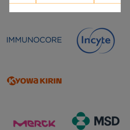
Anwendung/ Empfehlungen
/
Dosismodifikationen (Alter, eingeschränkte
Leber- und/oder Nierenfunktion, Zweittumore)
Alter >= 65 Jahre: keine Dosisanpassung. Leichte
Leberfunktionsstörunge Dosisanpassung, bei
Patienten mit Gesamtbilirubin 3 xULN und
Transaminasewerten >5 ULN zu Therapiebeginn muss
Yervoy mit Vorsicht eingesetzt werden. Leichte und
mittlere Nierenfunktionsstörung (Kreaclearance bis
40ml/min) keine Dosisanpassung, schwere
Niereninsuffizienz unklar.
Unterbrechung/ Dosismodifikation bei UAW
Yervoy in Kombination mit Nivolumab muss
dauerhaft abgesetzt werden bei Grad IV oder