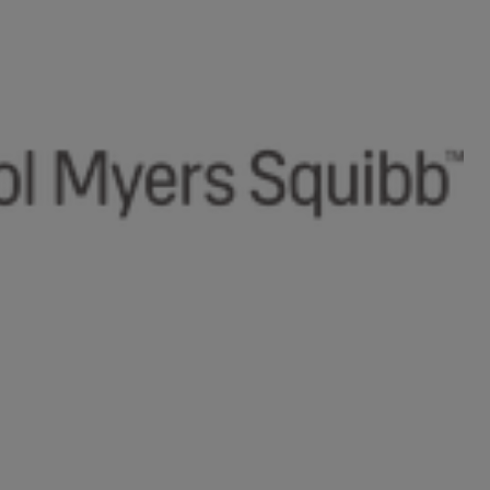
ine Kausalität nachgewiesen)
reversibles posteriores Leukenzephalopathie-Syndrom
 Thrombopenie.