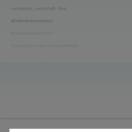
Lenvatinib, Lenvima®, Eisai
Wirkmechanismus
Multikinase-Inhibitor
Zulassung in der Dermatologie
Keine Zulassung, aber möglicher Einsatz in Kombination mit
2022)
Galenische Form und Verabreichung
4mg und 10mg Hartkapseln
Vor Therapiebeginn
Differentialblutbild, Kreatinin, GOT, GPT, gGT, Bilirubin, A
Schwangerschaftstest.