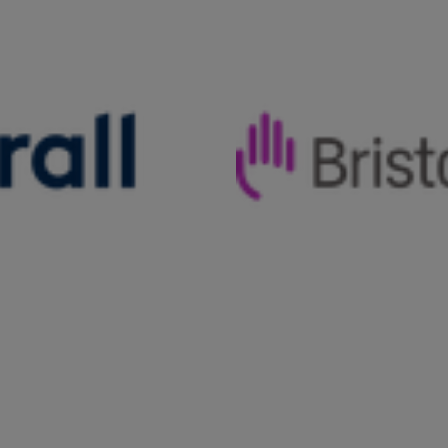
lierte Hypertomie, QTc-Zeit >500msec.
lierte Hypertomie, QTc-Zeit >500msec.
ahl, nicht nach Häufigkeit geordnet, in meisten Fällen ke
 Herz, Posteriores reversibles Enzephalopathie-syndrom (PRES)/
yreose.Hyperthyreose. Elektrolytverschiebungen. Leuko- Neutro-