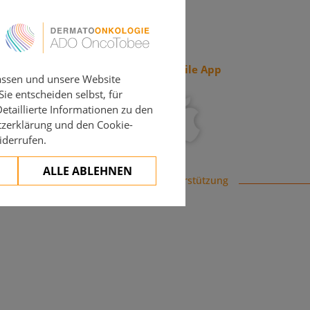
ch und EKG.
Verfügbar als mobile App
assen und unsere Website
ie entscheiden selbst, für
etaillierte Informationen zu den
tzerklärung und den Cookie-
iderrufen.
ALLE ABLEHNEN
nd/oder Nierenfunktion, Zweittumore)
Mit freundlicher Unterstützung
und Nierenfunktionseinschränkungen auf 10mg