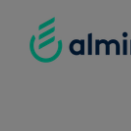
Schwere Leber- Nieren- Herzfunktionsstörungen. Unkontrol
Kontraindikationen
Schwere Leber- Nieren- Herzfunktionsstörungen. Unkontrol
Potenzielle unerwünschte Arzneimittelwirkungen (Ausw
Hypertonie, Proteinurie, Funktionsstörungen von Niere und
(RPLS), Leberwertanstiege, QTc-Zeit Verlängerung. Hypoth
Wechselwirkungen/ Interaktionen
/
Besondere Hinweise/ Warnhinweise
/
Datum Aktualisierung