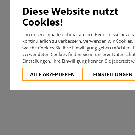
Kontrollintervalle und Kontrollmaßnahmen
Diese Website nutzt
Kontrollen mindestens alle 3 Wochen laborchemisch, klinis
Cookies!
Dosierung/ Verabreichung
Um unsere Inhalte optimal an Ihre Bedürfnisse anzup
20mg 1xtgl.
kontinuierlich zu verbessern, verwenden wir Cookies. S
welche Cookies Sie Ihre Einwilligung geben möchten. D
Anwendung/ Empfehlungen
verwendeten Cookies finden Sie in unserer Datenschu
Einstellungen. Ihre Einwilligung können Sie jederzeit w
/
ALLE AKZEPTIEREN
EINSTELLUNGEN
Dosismodifikationen (Alter, eingeschränkte Leber- u
Dosisreduktion bei Leberfunktionsstörung (Child-Pugh C) 
Unterbrechung/ Dosismodifikation bei UAW
Dosisreduktion 14/10/8mg
Dauer der Behandlung/ Therapieabbruch