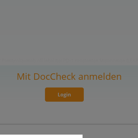
 Pembrolizumab off label bei PD-1 resistenten Melanomen (LEAP-4 
Mit DocCheck anmelden
Login
P, Kreatinin, Natrium, Kalium, Calcium, Magnesium, fT3, fT4, TSH, U